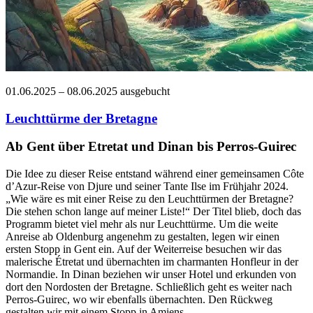
01.06.2025 – 08.06.2025
ausgebucht
Leuchttürme der Bretagne
Ab Gent über Etretat und Dinan bis Perros-Guirec
Die Idee zu dieser Reise entstand während einer gemeinsamen Côte
d’Azur-Reise von Djure und seiner Tante Ilse im Frühjahr 2024.
„Wie wäre es mit einer Reise zu den Leuchttürmen der Bretagne?
Die stehen schon lange auf meiner Liste!“ Der Titel blieb, doch das
Programm bietet viel mehr als nur Leuchttürme. Um die weite
Anreise ab Oldenburg angenehm zu gestalten, legen wir einen
ersten Stopp in Gent ein. Auf der Weiterreise besuchen wir das
malerische Étretat und übernachten im charmanten Honfleur in der
Normandie. In Dinan beziehen wir unser Hotel und erkunden von
dort den Nordosten der Bretagne. Schließlich geht es weiter nach
Perros-Guirec, wo wir ebenfalls übernachten. Den Rückweg
gestalten wir mit einem Stopp in Amiens.